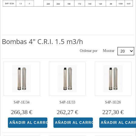
Bombas 4" C.R.I. 1.5 m3/h
Ordenar por
Mostrar
S4P-1E/34
S4P-1E/33
S4P-1E/26
266,38 €
262,27 €
227,30 €