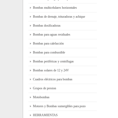
Bombas multicelulares horizontales
Bombas de drenaje, trituradoras y achique
Bombas dosificadoras
Bombas para aguas residuales
Bombas para calefacción
Bombas para combustible
Bombas periféricas y centrífugas
Bombas solares de 12 y 24V
Cuadros eléctricos para bombas
Grupos de presion
Motobombas
Motores y Bombas sumergibles para pozo
HERRAMIENTAS