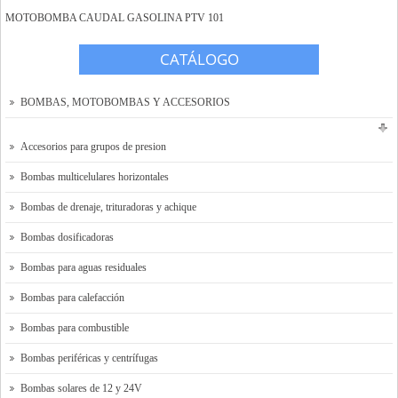
MOTOBOMBA CAUDAL GASOLINA PTV 101
Tienda Online
CATÁLOGO
Contacto y localización
Solicitar presupuesto
BOMBAS, MOTOBOMBAS Y ACCESORIOS
Accesorios para grupos de presion
Bombas multicelulares horizontales
Bombas de drenaje, trituradoras y achique
Bombas dosificadoras
Bombas para aguas residuales
Bombas para calefacción
Bombas para combustible
Bombas periféricas y centrífugas
Bombas solares de 12 y 24V