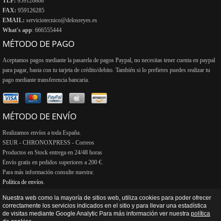
TLF:
959126868
FAX:
959126285
EMAIL:
serviciotecnico@delosreyes.es
What's app
: 666555444
MÉTODO DE PAGO
Aceptamos pagos mediante la pasarela de pagos Paypal, no necesitas tener cuenta en paypal
para pagar, basta con tu tarjeta de crédito/debito. También si lo prefieres puedes realizar tu
pago mediante transferencia bancaria.
MÉTODO DE ENVÍO
Realizamos envíos a toda España.
SEUR - CHRONOXPRESS - Correos
Productos en Stock entrega en 24/48 horas
Envío gratis en pedidos superiores a 200 €.
Para más información consulte nuestra:
Política de envíos
.
Nuestra web como la mayoría de sitios web, utiliza cookies para poder ofrecer
correctamente los servicios indicados en el sitio y para llevar una estadística
de visitas mediante Google Analytic Para más información ver nuestra
política
Copyright © 2013 - 2026
De Los Reyes Reparaciones y ventas S.L.
| Desarrollo web y hosting