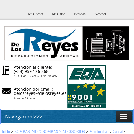
Mi Cuenta
Mi Carro
Pedidos
Acceder
Atencion al cliente:
(+34) 959 126 868
L a S: 8:00 - 14:00h y 16:20 - 20:00h
Atencion por email:
delosreyes@delosreyes.es
Atención 24 horas
Navegacion >>>
Inicio
Inicio
BOMBAS, MOTOBOMBAS Y ACCESORIOS
Motobombas
Caudal