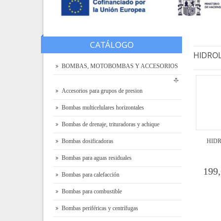
CATÁLOGO
HIDRO
BOMBAS, MOTOBOMBAS Y ACCESORIOS
Accesorios para grupos de presion
Bombas multicelulares horizontales
Bombas de drenaje, trituradoras y achique
Bombas dosificadoras
HID
Bombas para aguas residuales
199,
Bombas para calefacción
Bombas para combustible
Bombas periféricas y centrífugas