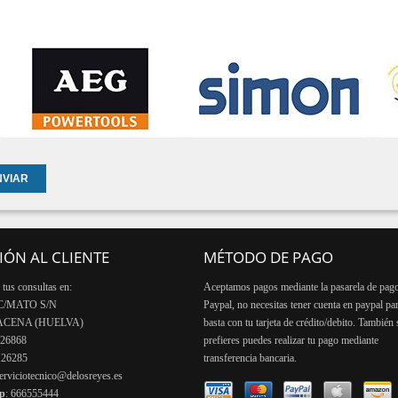
IÓN AL CLIENTE
MÉTODO DE PAGO
tus consultas en:
Aceptamos pagos mediante la pasarela de pag
C/MATO S/N
Paypal, no necesitas tener cuenta en paypal pa
RACENA (HUELVA)
basta con tu tarjeta de crédito/debito. También s
126868
prefieres puedes realizar tu pago mediante
126285
transferencia bancaria.
erviciotecnico@delosreyes.es
pp
: 666555444