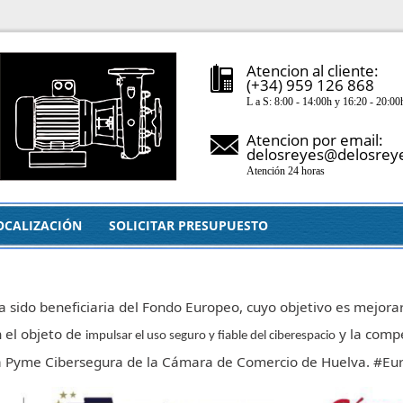
Atencion al cliente:
(+34) 959 126 868
L a S: 8:00 - 14:00h y 16:20 - 20:00
Atencion por email:
delosreyes@delosrey
Atención 24 horas
OCALIZACIÓN
SOLICITAR PRESUPUESTO
a sido beneficiaria del Fondo Europeo, cuyo objetivo es mejorar
 el objeto de
y la compe
impulsar el uso seguro y fiable del ciberespacio
ma Pyme Cibersegura de la Cámara de Comercio de Huelva. #E