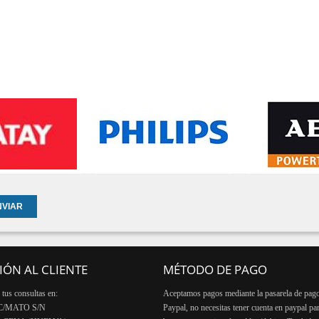
IÓN AL CLIENTE
MÉTODO DE PAGO
tus consultas en:
Aceptamos pagos mediante la pasarela de pag
C/MATO S/N
Paypal, no necesitas tener cuenta en paypal pa