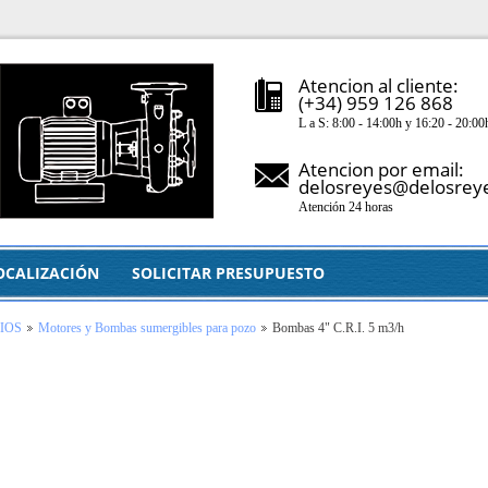
Atencion al cliente:
(+34) 959 126 868
L a S: 8:00 - 14:00h y 16:20 - 20:00
Atencion por email:
delosreyes@delosrey
Atención 24 horas
OCALIZACIÓN
SOLICITAR PRESUPUESTO
IOS
Motores y Bombas sumergibles para pozo
Bombas 4" C.R.I. 5 m3/h