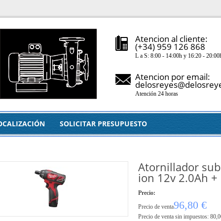
Atencion al cliente:
(+34) 959 126 868
L a S: 8:00 - 14:00h y 16:20 - 20:00
Atencion por email:
delosreyes@delosrey
Atención 24 horas
OCALIZACIÓN
SOLICITAR PRESUPUESTO
Atornillador su
ion 12v 2.0Ah + 
Precio:
96,80 €
Precio de venta
Precio de venta sin impuestos:
80,0