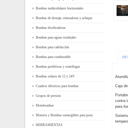
Bombas multicelulares horizontales
Bombas de drenaje, trituradoras y achique
Bombas dosificadoras
Bombas para aguas residuales
Bombas para calefacción
Bombas para combustible
DE
Bombas periféricas y centrífugas
Bombas solares de 12 y 24V
Atornil
Caja de
Cuadros eléctricos para bombas
Portabr
Grupos de presion
contra 
Motobombas
para ilu
Motores y Bombas sumergibles para pozo
Sistema
tempera
HERRAMIENTAS