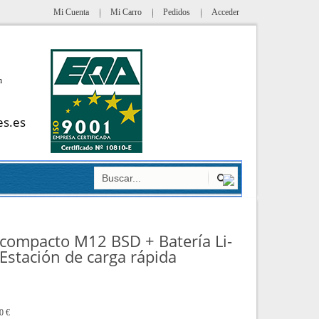
Mi Cuenta
Mi Carro
Pedidos
Acceder
h
es.es
bcompacto M12 BSD + Batería Li-
Estación de carga rápida
0 €