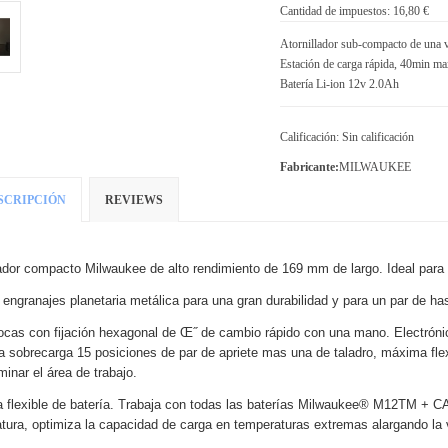
Cantidad de impuestos:
16,80 €
Atornillador sub-compacto de una
Estación de carga rápida, 40min ma
Batería Li-ion 12v 2.0Ah
Calificación: Sin calificación
Fabricante:
MILWAUKEE
SCRIPCIÓN
REVIEWS
lador compacto Milwaukee de alto rendimiento de 169 mm de largo. Ideal par
 engranajes planetaria metálica para una gran durabilidad y para un par de h
ocas con fijación hexagonal de Œ˝ de cambio rápido con una mano. Electrón
la sobrecarga 15 posiciones de par de apriete mas una de taladro, máxima fl
minar el área de trabajo.
 flexible de batería. Trabaja con todas las baterías Milwaukee® M12TM + 
tura, optimiza la capacidad de carga en temperaturas extremas alargando la v