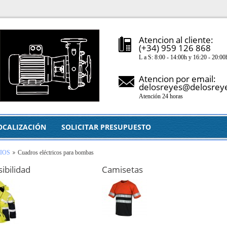
Atencion al cliente:
(+34) 959 126 868
L a S: 8:00 - 14:00h y 16:20 - 20:00
Atencion por email:
delosreyes@delosrey
Atención 24 horas
OCALIZACIÓN
SOLICITAR PRESUPUESTO
IOS
Cuadros eléctricos para bombas
sibilidad
Camisetas