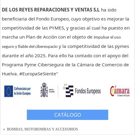
DE LOS REYES REPARACIONES Y VENTAS S.L
ha sido
Tienda Online
beneficiaria del Fondo Europeo, cuyo objetivo es mejorar la
Contacto y localización
competitividad de las PYMES, y gracias al cual ha puesto en
Solicitar presupuesto
marcha un Plan de Acción con el objeto de
impulsar el uso
y la competitividad de las pymes
seguro y fiable del ciberespacio
durante el año 2025. Para ello ha contado con el apoyo del
Programa Pyme Cibersegura de la Cámara de Comercio de
Huelva. #EuropaSeSiente”
CATÁLOGO
BOMBAS, MOTOBOMBAS Y ACCESORIOS