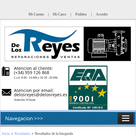
Mi Cuenta
Mi Carro
Pedidos
Acceder
Atencion al cliente:
(+34) 959 126 868
L a S: 8:00 - 14:00h y 16:20 - 20:00h
Atencion por email:
delosreyes@delosreyes.es
Atención 24 horas
Navegacion >>>
Inicio
Inicio
Resultados
Resultados de la búsqueda