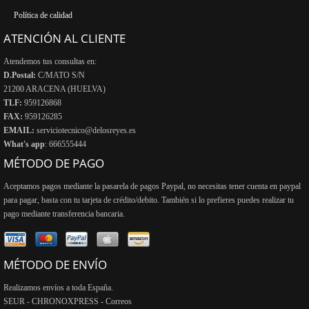
Política de calidad
ATENCIÓN AL CLIENTE
Atendemos tus consultas en:
D.Postal:
C/MATO S/N
21200 ARACENA (HUELVA)
TLF:
959126868
FAX:
959126285
EMAIL:
serviciotecnico@delosreyes.es
What's app
: 666555444
MÉTODO DE PAGO
Aceptamos pagos mediante la pasarela de pagos Paypal, no necesitas tener cuenta en paypal
para pagar, basta con tu tarjeta de crédito/debito. También si lo prefieres puedes realizar tu
pago mediante transferencia bancaria.
MÉTODO DE ENVÍO
Realizamos envíos a toda España.
SEUR - CHRONOXPRESS - Correos