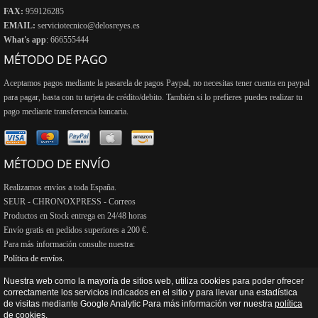
FAX:
959126285
EMAIL:
serviciotecnico@delosreyes.es
What's app
: 666555444
MÉTODO DE PAGO
Aceptamos pagos mediante la pasarela de pagos Paypal, no necesitas tener cuenta en paypal
para pagar, basta con tu tarjeta de crédito/debito. También si lo prefieres puedes realizar tu
pago mediante transferencia bancaria.
MÉTODO DE ENVÍO
Realizamos envíos a toda España.
SEUR - CHRONOXPRESS - Correos
Productos en Stock entrega en 24/48 horas
Envío gratis en pedidos superiores a 200 €.
Para más información consulte nuestra:
Política de envíos
.
Nuestra web como la mayoría de sitios web, utiliza cookies para poder ofrecer
correctamente los servicios indicados en el sitio y para llevar una estadística
de visitas mediante Google Analytic Para más información ver nuestra
política
Copyright © 2013 - 2026
De Los Reyes Reparaciones y ventas S.L.
| Desarrollo web y hosting
de cookies
.
Onlinehuelva