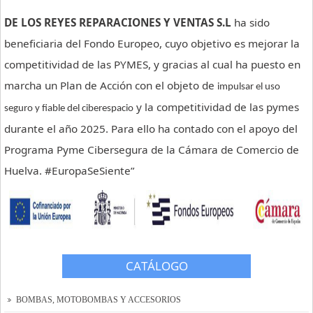
DE LOS REYES REPARACIONES Y VENTAS S.L
ha sido
Tienda Online
beneficiaria del Fondo Europeo, cuyo objetivo es mejorar la
Contacto y localización
competitividad de las PYMES, y gracias al cual ha puesto en
Solicitar presupuesto
marcha un Plan de Acción con el objeto de
impulsar el uso
y la competitividad de las pymes
seguro y fiable del ciberespacio
durante el año 2025. Para ello ha contado con el apoyo del
Programa Pyme Cibersegura de la Cámara de Comercio de
Huelva. #EuropaSeSiente”
CATÁLOGO
BOMBAS, MOTOBOMBAS Y ACCESORIOS