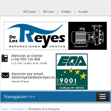
Mi Cuenta
Mi Carro
Pedidos
Acceder
Atencion al cliente:
(+34) 959 126 868
L a S: 8:00 - 14:00h y 16:20 - 20:00h
Atencion por email:
delosreyes@delosreyes.es
Atención 24 horas
Navegacion >>>
Inicio
Inicio
Resultados
Resultados de la búsqueda